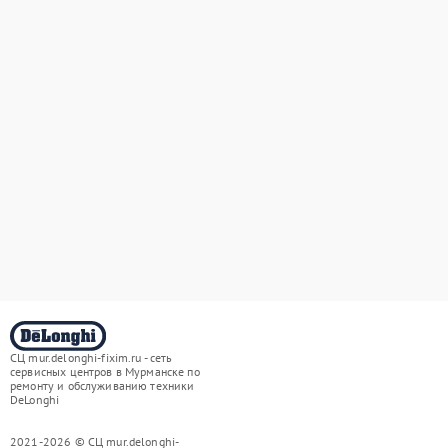
СЦ mur.delonghi-fixim.ru - сеть
сервисных центров в Мурманске по
ремонту и обслуживанию техники
DeLonghi
2021-2026 © СЦ mur.delonghi-