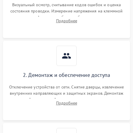
Визуальный осмотр, считывание кодов ошибок и оценка
состояния проводки. Измерение напряжения на клеммной
колодке. Анализ жалоб на проблемы с нагревом,
Подробнее
конвекцией, панелью управления или блокировкой дверцы.
2. Демонтаж и обеспечение доступа
Отключение устройства от сети. Снятие дверцы, извлечение
внутренних направляющих и защитных экранов. Демонтаж
задней или верхней панели для прямого доступа к
Подробнее
нагревательным элементам, плате и вентиляторам.