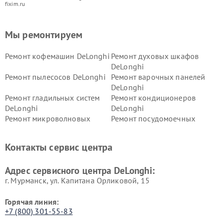
fixim.ru
Мы ремонтируем
Ремонт кофемашин DeLonghi
Ремонт духовых шкафов
DeLonghi
Ремонт пылесосов DeLonghi
Ремонт варочных панелей
DeLonghi
Ремонт гладильных систем
Ремонт кондиционеров
DeLonghi
DeLonghi
Ремонт микроволновых
Ремонт посудомоечных
печей DeLonghi
машин DeLonghi
Ремонт стиральных машин
Ремонт холодильников
Контакты сервис центра
DeLonghi
DeLonghi
Адрес сервисного центра DeLonghi:
г. Мурманск, ул. Капитана Орликовой, 15
Горячая линия:
+7 (800) 301-55-83