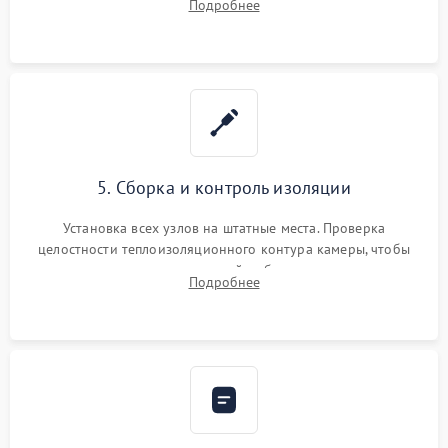
Подробнее
выгоревших реле, восстановление контактов и замена
уплотнителя.
5. Сборка и контроль изоляции
Установка всех узлов на штатные места. Проверка
целостности теплоизоляционного контура камеры, чтобы
исключить перегрев кухонной мебели и потерю тепла.
Подробнее
Надежная фиксация клемм и сборка корпуса шкафа.