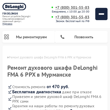
+7 (800) 301-55-83
Ежедневно, с 10:00 до 20:00
FIX-DELONGHI
+7 (800) 301-55-83
Ремонт устройств DeLonghi
Специализированный
Звонок бесплатный по РФ
cервисный центр г.
Мурманск
Мы ремонтируем
Позвонить
анске
Ремонт духового шкафа DeLonghi FMA 6 PPX в Мурманске
Ремонт духового шкафа DeLonghi
FMA 6 PPX в Мурманске
от 470 руб.
Стоимость ремонта
Бесплатная диагностика
даже при отказе
Привезем и увезем духовой шкаф DeLonghi FMA 6
PPX сами
Ремонт варочных панелей DeLonghi
Ремонт кондиционеров DeLonghi
Ремонт посудомоечных машин DeLonghi
Ремонт холодильников DeLonghi
Ремонт гладильных систем DeLonghi
Ремонт микроволновых печей DeLonghi
Ремонт стиральных машин DeLonghi
Гарантия на наши работы по ремонту духовых