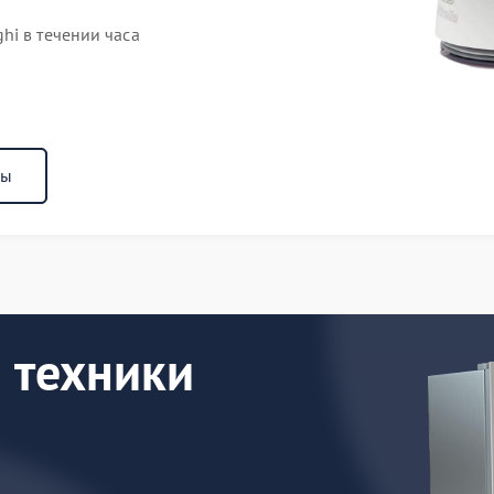
hi в течении часа
ны
 техники