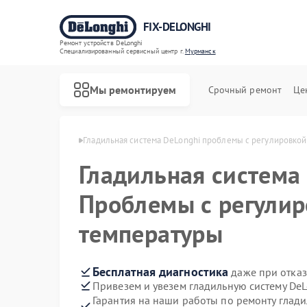
FIX-DELONGHI
Ремонт устройств DeLonghi
Специализированный cервисный центр г.
Мурманск
Мы ремонтируем
Срочный ремонт
Це
Longhi в Мурманске
Гладильная система DeLonghi проблемы с регулировко
Гладильная система
Проблемы с регули
температуры
Бесплатная диагностика
даже при отказ
Привезем и увезем гладильную систему De
Гарантия на наши работы по ремонту глад
Ремонт духовых шкафов DeLonghi
Ремонт варочных панелей DeLonghi
Ремонт кондиционеров DeLonghi
Ремонт микроволновых печей DeLonghi
Ремонт посудомоечных машин DeLonghi
Ремонт стиральных машин DeLonghi
Ремонт холодильников DeLonghi