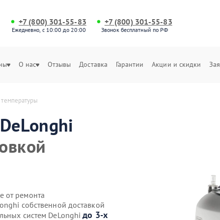
+7 (800) 301-55-83
+7 (800) 301-55-83
Ежедневно, с 10:00 до 20:00
Звонок бесплатный по РФ
ны
О нас
Отзывы
Доставка
Гарантии
Акции и скидки
Зая
й температуры
DeLonghi
ровкой
е от ремонта
Longhi собственной доставкой
до 3-х
ильных систем DeLonghi