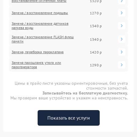
Восстановление системной платы
1320 р
Замена / восстановление подошвы
1270 р
Замена / восстановление датчиков
1340 р
нагрева воды
Замена / восстановление FLASH флеш
1340 р
памяти
Замена, переборка пароклапана
1420 р
Замена парошланга утюга или
1290 р
парогенератора
Цены в прайс-листе указаны ориентировочные, без учета
стоимости запчастей.
Записывайтесь на бесплатную диагностику.
Мы проверим ваше устройство и укажем на неисправность.
Показать все услуги