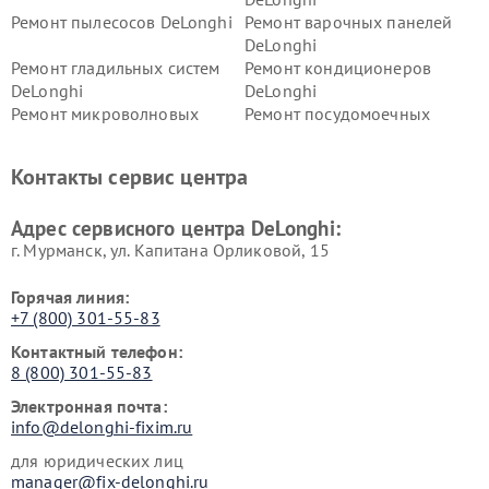
Ремонт пылесосов DeLonghi
Ремонт варочных панелей
DeLonghi
Ремонт гладильных систем
Ремонт кондиционеров
DeLonghi
DeLonghi
Ремонт микроволновых
Ремонт посудомоечных
печей DeLonghi
машин DeLonghi
Ремонт стиральных машин
Ремонт холодильников
Контакты сервис центра
DeLonghi
DeLonghi
Адрес сервисного центра DeLonghi:
г. Мурманск, ул. Капитана Орликовой, 15
Горячая линия:
+7 (800) 301-55-83
Контактный телефон:
8 (800) 301-55-83
Электронная почта:
info@delonghi-fixim.ru
для юридических лиц
manager@fix-delonghi.ru