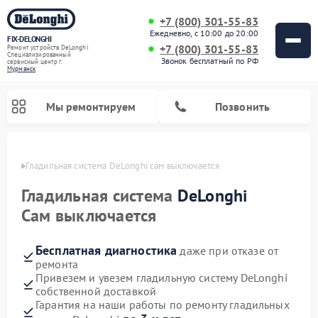
+7 (800) 301-55-83
Ежедневно, с 10:00 до 20:00
FIX-DELONGHI
+7 (800) 301-55-83
Ремонт устройств DeLonghi
Специализированный
Звонок бесплатный по РФ
cервисный центр г.
Мурманск
Мы ремонтируем
Позвонить
анске
Гладильная система DeLonghi сам выключается
Гладильная система
DeLonghi
Сам выключается
Бесплатная диагностика
даже при отказе от
ремонта
Привезем и увезем гладильную систему DeLonghi
собственной доставкой
Ремонт кондиционеров DeLonghi
Ремонт посудомоечных машин DeLonghi
Ремонт холодильников DeLonghi
Ремонт духовых шкафов DeLonghi
Ремонт варочных панелей DeLonghi
Ремонт микроволновых печей DeLonghi
Ремонт стиральных машин DeLonghi
Гарантия на наши работы по ремонту гладильных