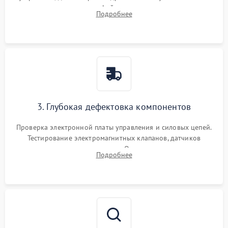
внутренних узлов от кофейных масел, жмыха и накипи.
Подробнее
Промывка дренажных каналов и фильтров с использованием
специализированной химии.
3. Глубокая дефектовка компонентов
Проверка электронной платы управления и силовых цепей.
Тестирование электромагнитных клапанов, датчиков
температуры и расходомера. Оценка степени износа
Подробнее
жерновов кофемолки, уплотнительных колец гидросистемы
и шестерней редуктора.