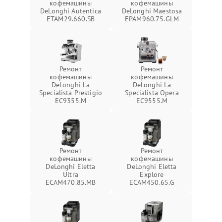
кофемашины
кофемашины
DeLonghi Autentica
DeLonghi Maestosa
ETAM29.660.SB
EPAM960.75.GLM
Ремонт
Ремонт
кофемашины
кофемашины
DeLonghi La
DeLonghi La
Specialista Prestigio
Specialista Opera
EC9355.M
EC9555.M
Ремонт
Ремонт
кофемашины
кофемашины
DeLonghi Eletta
DeLonghi Eletta
Ultra
Explore
ECAM470.85.MB
ECAM450.65.G