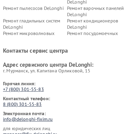
DeLonghi
Ремонт пылесосов DeLonghi
Ремонт варочных панелей
DeLonghi
Ремонт гладильных систем
Ремонт кондиционеров
DeLonghi
DeLonghi
Ремонт микроволновых
Ремонт посудомоечных
печей DeLonghi
машин DeLonghi
Ремонт стиральных машин
Ремонт холодильников
Контакты сервис центра
DeLonghi
DeLonghi
Адрес сервисного центра DeLonghi:
г. Мурманск, ул. Капитана Орликовой, 15
Горячая линия:
+7 (800) 301-55-83
Контактный телефон:
8 (800) 301-55-83
Электронная почта:
info@delonghi-fixim.ru
для юридических лиц