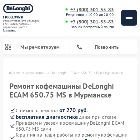
+7 (800) 301-55-83
Ежедневно, с 10:00 до 20:00
FIX-DELONGHI
+7 (800) 301-55-83
Ремонт устройств DeLonghi
Специализированный
Звонок бесплатный по РФ
cервисный центр г.
Мурманск
Мы ремонтируем
Позвонить
анске
Ремонт кофемашины DeLonghi  ECAM 650.75 MS в Мурманске
Ремонт кофемашины DeLonghi
ECAM 650.75 MS в Мурманске
от 270 руб.
Стоимость ремонта
Бесплатная диагностика
даже при отказе
Привезем и увезем кофемашину DeLonghi ECAM
650.75 MS сами
Ремонт духовых шкафов DeLonghi
Ремонт варочных панелей DeLonghi
Ремонт кондиционеров DeLonghi
Ремонт посудомоечных машин DeLonghi
Ремонт холодильников DeLonghi
Ремонт гладильных систем DeLonghi
Ремонт микроволновых печей DeLonghi
Ремонт стиральных машин DeLonghi
Гарантия на наши работы по ремонту кофемашин