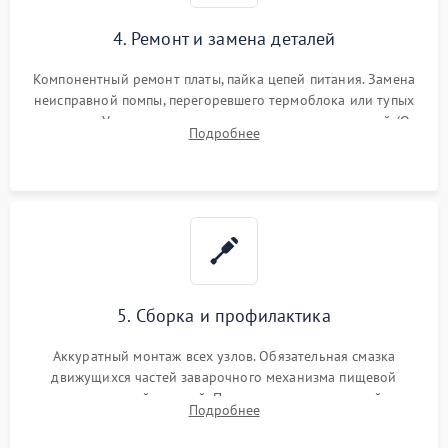
4. Ремонт и замена деталей
Компонентный ремонт платы, пайка цепей питания. Замена
неисправной помпы, перегоревшего термоблока или тупых
жерновов. Установка новых силиконовых уплотнителей (O-
Подробнее
ring) и тефлоновых трубок для надежного устранения
протечек.
5. Сборка и профилактика
Аккуратный монтаж всех узлов. Обязательная смазка
движущихся частей заварочного механизма пищевой
силиконовой смазкой. Проведение программной
Подробнее
декальцинации и очистки системы от кофейных масел.
Надежная фиксация всех соединений.