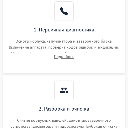
1. Первичная диагностика
Осмотр корпуса, капучинатора и заварочного блока.
Включение аппарата, проверка кодов ошибок и индикации.
Оценка работы помпы, термоблока и кофемолки на слух.
Подробнее
Измерение температуры и давления воды для выявления
локализации поломки.
2. Разборка и очистка
Снятие корпусных панелей, демонтаж заварочного
устройства, диспенсера и гидросистемы. Глубокая очистка