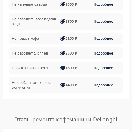
Не нагревается вода
1500 ₽
Подробнее →
Включение и работа
Не работает насос подачи
Проблемы с водой
1800 ₽
Подробнее →
воды
Проблемы с капучинатором и паром
Не подает кофе
2100 ₽
Подробнее →
Управление и электроника
Не работает дисплей
2500 ₽
Подробнее →
Программное обеспечение
Плохо взбивает пену
1800 ₽
Подробнее →
Не срабатывает кнопка
1400 ₽
Подробнее →
включения
Запах гари при работе
1800 ₽
Подробнее →
Постоянные сбои в работе
1500 ₽
Подробнее →
Этапы ремонта кофемашины DeLonghi