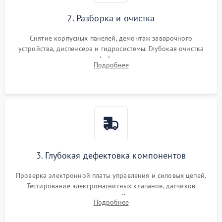
2. Разборка и очистка
Снятие корпусных панелей, демонтаж заварочного
устройства, диспенсера и гидросистемы. Глубокая очистка
внутренних узлов от кофейных масел, жмыха и накипи.
Подробнее
Промывка дренажных каналов и фильтров с использованием
специализированной химии.
3. Глубокая дефектовка компонентов
Проверка электронной платы управления и силовых цепей.
Тестирование электромагнитных клапанов, датчиков
температуры и расходомера. Оценка степени износа
Подробнее
жерновов кофемолки, уплотнительных колец гидросистемы
и шестерней редуктора.