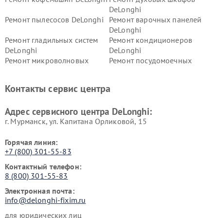
DeLonghi
Ремонт пылесосов DeLonghi
Ремонт варочных панелей
DeLonghi
Ремонт гладильных систем
Ремонт кондиционеров
DeLonghi
DeLonghi
Ремонт микроволновых
Ремонт посудомоечных
печей DeLonghi
машин DeLonghi
Ремонт стиральных машин
Ремонт холодильников
Контакты сервис центра
DeLonghi
DeLonghi
Адрес сервисного центра DeLonghi:
г. Мурманск, ул. Капитана Орликовой, 15
Горячая линия:
+7 (800) 301-55-83
Контактный телефон:
8 (800) 301-55-83
Электронная почта:
info@delonghi-fixim.ru
для юридических лиц