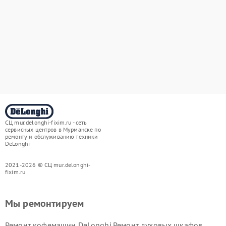
СЦ mur.delonghi-fixim.ru - сеть
сервисных центров в Мурманске по
ремонту и обслуживанию техники
DeLonghi
2021-2026 © СЦ mur.delonghi-
fixim.ru
Мы ремонтируем
Ремонт кофемашин DeLonghi
Ремонт духовых шкафов