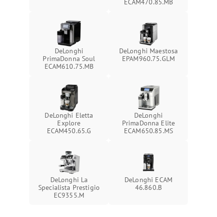
ECAM470.85.MB
DeLonghi
DeLonghi Maestosa
PrimaDonna Soul
EPAM960.75.GLM
ECAM610.75.MB
DeLonghi Eletta
DeLonghi
Explore
PrimaDonna Elite
ECAM450.65.G
ECAM650.85.MS
DeLonghi La
DeLonghi ECAM
Specialista Prestigio
46.860.B
EC9355.M