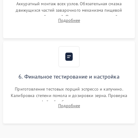
Аккуратный монтаж всех узлов. Обязательная смазка
движущихся частей заварочного механизма пищевой
силиконовой смазкой. Проведение программной
Подробнее
декальцинации и очистки системы от кофейных масел.
Надежная фиксация всех соединений.
6. Финальное тестирование и настройка
Приготовление тестовых порций эспрессо и капучино.
Калибровка степени помола и дозировки зерна. Проверка
плотности кофейной таблетки, температуры напитка и
Подробнее
качества молочной пены. Контроль отсутствия посторонних
шумов и протечек.