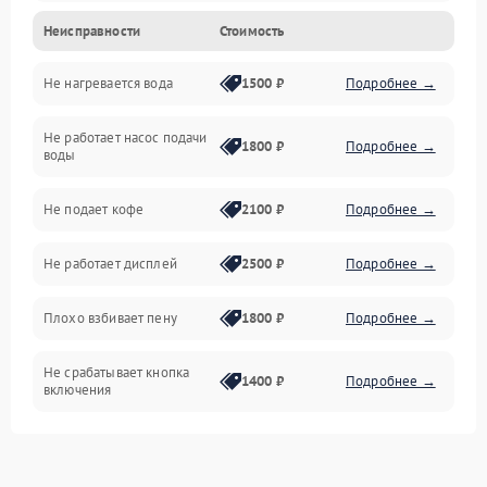
Неисправности
Стоимость
Прочие неисправности
Не нагревается вода
1500 ₽
Подробнее →
Включение и работа
Не работает насос подачи
Проблемы с водой
1800 ₽
Подробнее →
воды
Проблемы с капучинатором и паром
Не подает кофе
2100 ₽
Подробнее →
Управление и электроника
Не работает дисплей
2500 ₽
Подробнее →
Программное обеспечение
Плохо взбивает пену
1800 ₽
Подробнее →
Не срабатывает кнопка
1400 ₽
Подробнее →
включения
Запах гари при работе
1800 ₽
Подробнее →