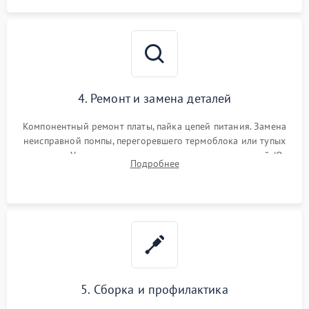
4. Ремонт и замена деталей
Компонентный ремонт платы, пайка цепей питания. Замена
неисправной помпы, перегоревшего термоблока или тупых
жерновов. Установка новых силиконовых уплотнителей (O-
Подробнее
ring) и тефлоновых трубок для надежного устранения
протечек.
5. Сборка и профилактика