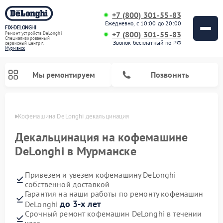
+7 (800) 301-55-83
Ежедневно, с 10:00 до 20:00
FIX-DELONGHI
+7 (800) 301-55-83
Ремонт устройств DeLonghi
Специализированный
Звонок бесплатный по РФ
cервисный центр г.
Мурманск
Мы ремонтируем
Позвонить
анске
Кофемашина DeLonghi декальцинация
Декальцинация на кофемашине
DeLonghi в Мурманске
Привезем и увезем кофемашину DeLonghi
собственной доставкой
Гарантия на наши работы по ремонту кофемашин
до 3-х лет
DeLonghi
Ремонт духовых шкафов DeLonghi
Ремонт варочных панелей DeLonghi
Ремонт кондиционеров DeLonghi
Ремонт посудомоечных машин DeLonghi
Ремонт холодильников DeLonghi
Ремонт гладильных систем DeLonghi
Ремонт микроволновых печей DeLonghi
Ремонт стиральных машин DeLonghi
Срочный ремонт кофемашин DeLonghi в течении