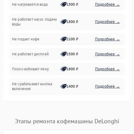
Не нагревается вода
1500 ₽
Подробнее →
Включение и работа
Не работает насос подачи
Проблемы с водой
1800 ₽
Подробнее →
воды
Проблемы с капучинатором и паром
Не подает кофе
2100 ₽
Подробнее →
Управление и электроника
Не работает дисплей
2500 ₽
Подробнее →
Программное обеспечение
Плохо взбивает пену
1800 ₽
Подробнее →
Не срабатывает кнопка
1400 ₽
Подробнее →
включения
Запах гари при работе
1800 ₽
Подробнее →
Постоянные сбои в работе
1500 ₽
Подробнее →
Этапы ремонта кофемашины DeLonghi