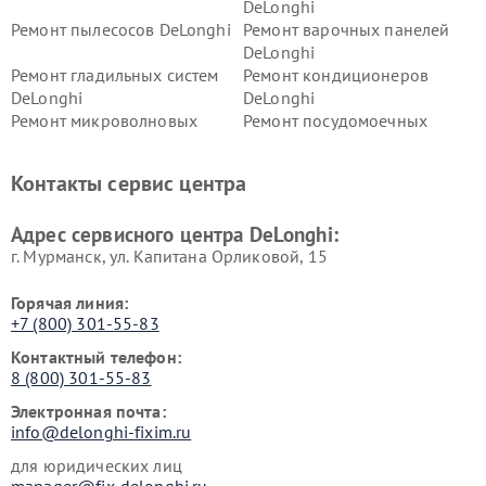
DeLonghi
Ремонт пылесосов DeLonghi
Ремонт варочных панелей
DeLonghi
Ремонт гладильных систем
Ремонт кондиционеров
DeLonghi
DeLonghi
Ремонт микроволновых
Ремонт посудомоечных
печей DeLonghi
машин DeLonghi
Ремонт стиральных машин
Ремонт холодильников
Контакты сервис центра
DeLonghi
DeLonghi
Адрес сервисного центра DeLonghi:
г. Мурманск, ул. Капитана Орликовой, 15
Горячая линия:
+7 (800) 301-55-83
Контактный телефон:
8 (800) 301-55-83
Электронная почта:
info@delonghi-fixim.ru
для юридических лиц