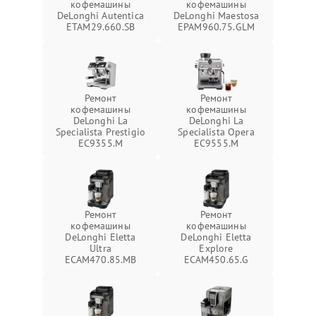
кофемашины
кофемашины
DeLonghi Autentica
DeLonghi Maestosa
ETAM29.660.SB
EPAM960.75.GLM
Ремонт
Ремонт
кофемашины
кофемашины
DeLonghi La
DeLonghi La
Specialista Prestigio
Specialista Opera
EC9355.M
EC9555.M
Ремонт
Ремонт
кофемашины
кофемашины
DeLonghi Eletta
DeLonghi Eletta
Ultra
Explore
ECAM470.85.MB
ECAM450.65.G