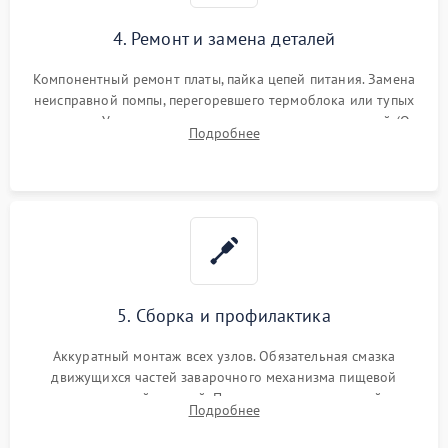
4. Ремонт и замена деталей
Компонентный ремонт платы, пайка цепей питания. Замена
неисправной помпы, перегоревшего термоблока или тупых
жерновов. Установка новых силиконовых уплотнителей (O-
Подробнее
ring) и тефлоновых трубок для надежного устранения
протечек.
5. Сборка и профилактика
Аккуратный монтаж всех узлов. Обязательная смазка
движущихся частей заварочного механизма пищевой
силиконовой смазкой. Проведение программной
Подробнее
декальцинации и очистки системы от кофейных масел.
Надежная фиксация всех соединений.