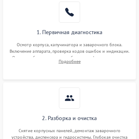
1. Первичная диагностика
Осмотр корпуса, капучинатора и заварочного блока.
Включение аппарата, проверка кодов ошибок и индикации.
Оценка работы помпы, термоблока и кофемолки на слух.
Подробнее
Измерение температуры и давления воды для выявления
локализации поломки.
2. Разборка и очистка
Снятие корпусных панелей, демонтаж заварочного
устройства, диспенсера и гидросистемы. Глубокая очистка