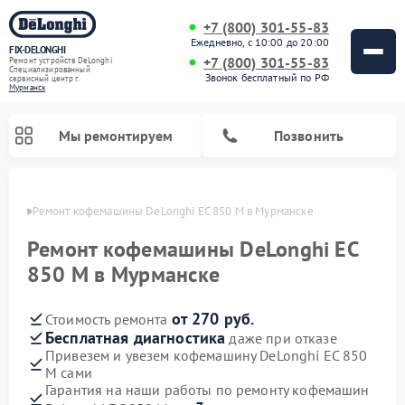
+7 (800) 301-55-83
Ежедневно, с 10:00 до 20:00
FIX-DELONGHI
+7 (800) 301-55-83
Ремонт устройств DeLonghi
Специализированный
Звонок бесплатный по РФ
cервисный центр г.
Мурманск
Мы ремонтируем
Позвонить
анске
Ремонт кофемашины DeLonghi EC 850 M в Мурманске
Ремонт кофемашины DeLonghi EC
850 M в Мурманске
от 270 руб.
Стоимость ремонта
Бесплатная диагностика
даже при отказе
Привезем и увезем кофемашину DeLonghi EC 850
M сами
Ремонт духовых шкафов DeLonghi
Ремонт варочных панелей DeLonghi
Ремонт кондиционеров DeLonghi
Ремонт посудомоечных машин DeLonghi
Ремонт холодильников DeLonghi
Ремонт гладильных систем DeLonghi
Ремонт микроволновых печей DeLonghi
Ремонт стиральных машин DeLonghi
Гарантия на наши работы по ремонту кофемашин