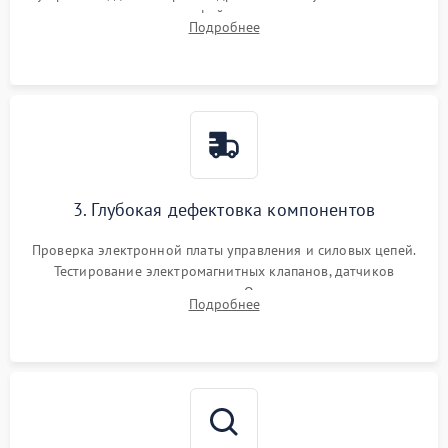
внутренних узлов от кофейных масел, жмыха и накипи.
Подробнее
Промывка дренажных каналов и фильтров с использованием
специализированной химии.
3. Глубокая дефектовка компонентов
Проверка электронной платы управления и силовых цепей.
Тестирование электромагнитных клапанов, датчиков
температуры и расходомера. Оценка степени износа
Подробнее
жерновов кофемолки, уплотнительных колец гидросистемы
и шестерней редуктора.