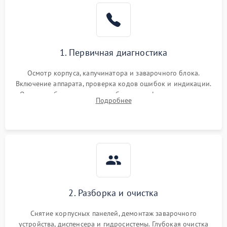
1. Первичная диагностика
Осмотр корпуса, капучинатора и заварочного блока.
Включение аппарата, проверка кодов ошибок и индикации.
Оценка работы помпы, термоблока и кофемолки на слух.
Подробнее
Измерение температуры и давления воды для выявления
локализации поломки.
2. Разборка и очистка
Снятие корпусных панелей, демонтаж заварочного
устройства, диспенсера и гидросистемы. Глубокая очистка