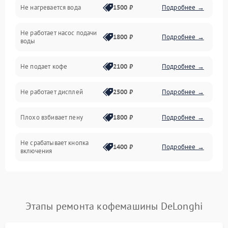
Не нагревается вода
1500 ₽
Подробнее →
Включение и работа
Не работает насос подачи
Проблемы с водой
1800 ₽
Подробнее →
воды
Проблемы с капучинатором и паром
Не подает кофе
2100 ₽
Подробнее →
Управление и электроника
Не работает дисплей
2500 ₽
Подробнее →
Программное обеспечение
Плохо взбивает пену
1800 ₽
Подробнее →
Не срабатывает кнопка
1400 ₽
Подробнее →
включения
Запах гари при работе
1800 ₽
Подробнее →
Постоянные сбои в работе
1500 ₽
Подробнее →
Этапы ремонта кофемашины DeLonghi