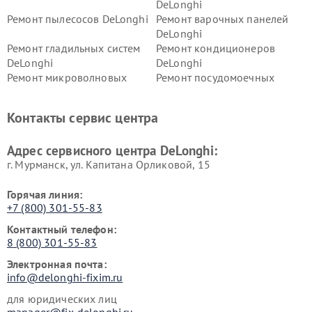
DeLonghi
Ремонт пылесосов DeLonghi
Ремонт варочных панелей
DeLonghi
Ремонт гладильных систем
Ремонт кондиционеров
DeLonghi
DeLonghi
Ремонт микроволновых
Ремонт посудомоечных
печей DeLonghi
машин DeLonghi
Ремонт стиральных машин
Ремонт холодильников
Контакты сервис центра
DeLonghi
DeLonghi
Адрес сервисного центра DeLonghi:
г. Мурманск, ул. Капитана Орликовой, 15
Горячая линия:
+7 (800) 301-55-83
Контактный телефон:
8 (800) 301-55-83
Электронная почта:
info@delonghi-fixim.ru
для юридических лиц