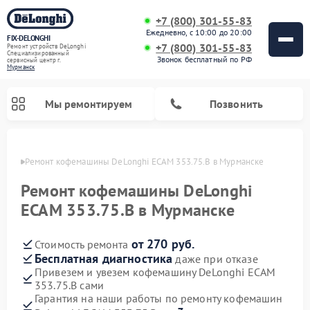
+7 (800) 301-55-83
Ежедневно, с 10:00 до 20:00
FIX-DELONGHI
+7 (800) 301-55-83
Ремонт устройств DeLonghi
Специализированный
Звонок бесплатный по РФ
cервисный центр г.
Мурманск
Мы ремонтируем
Позвонить
анске
Ремонт кофемашины DeLonghi ECAM 353.75.B в Мурманске
Ремонт кофемашины DeLonghi
ECAM 353.75.B в Мурманске
от 270 руб.
Стоимость ремонта
Бесплатная диагностика
даже при отказе
Привезем и увезем кофемашину DeLonghi ECAM
353.75.B сами
Ремонт духовых шкафов DeLonghi
Ремонт варочных панелей DeLonghi
Ремонт кондиционеров DeLonghi
Ремонт посудомоечных машин DeLonghi
Ремонт холодильников DeLonghi
Ремонт гладильных систем DeLonghi
Ремонт микроволновых печей DeLonghi
Ремонт стиральных машин DeLonghi
Гарантия на наши работы по ремонту кофемашин