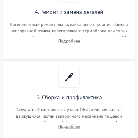
4. Ремонт и замена деталей
Компонентный ремонт платы, пайка цепей питания. Замена
неисправной помпы, перегоревшего термоблока или тупых
жерновов. Установка новых силиконовых уплотнителей (O-
Подробнее
ring) и тефлоновых трубок для надежного устранения
протечек.
5. Сборка и профилактика
Аккуратный монтаж всех узлов. Обязательная смазка
движущихся частей заварочного механизма пищевой
силиконовой смазкой. Проведение программной
Подробнее
декальцинации и очистки системы от кофейных масел.
Надежная фиксация всех соединений.