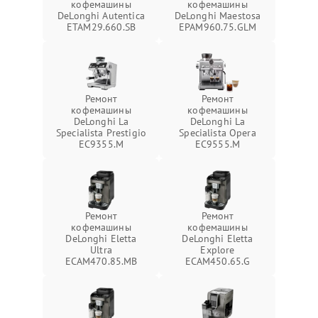
кофемашины
кофемашины
DeLonghi Autentica
DeLonghi Maestosa
ETAM29.660.SB
EPAM960.75.GLM
Ремонт
Ремонт
кофемашины
кофемашины
DeLonghi La
DeLonghi La
Specialista Prestigio
Specialista Opera
EC9355.M
EC9555.M
Ремонт
Ремонт
кофемашины
кофемашины
DeLonghi Eletta
DeLonghi Eletta
Ultra
Explore
ECAM470.85.MB
ECAM450.65.G