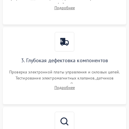
внутренних узлов от кофейных масел, жмыха и накипи.
Подробнее
Промывка дренажных каналов и фильтров с использованием
специализированной химии.
3. Глубокая дефектовка компонентов
Проверка электронной платы управления и силовых цепей.
Тестирование электромагнитных клапанов, датчиков
температуры и расходомера. Оценка степени износа
Подробнее
жерновов кофемолки, уплотнительных колец гидросистемы
и шестерней редуктора.