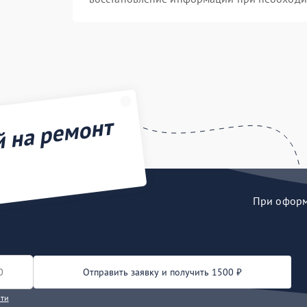
й на ремонт
При оформл
Отправить заявку и получить 1500 ₽
сти