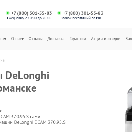
+7 (800) 301-55-83
+7 (800) 301-55-83
Ежедневно, с 10:00 до 20:00
Звонок бесплатный по РФ
ны
О нас
Отзывы
Доставка
Гарантии
Акции и скидки
Зая
ске
 DeLonghi
рманске
е
ECAM 370.95.S сами
машин DeLonghi ECAM 370.95.S