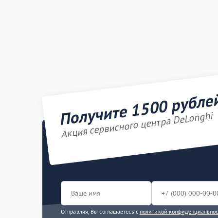
Получите 1500 рубле
Акция сервисного центра DeLonghi
Отправляя, Вы соглашаетесь с
политикой конфиденциально