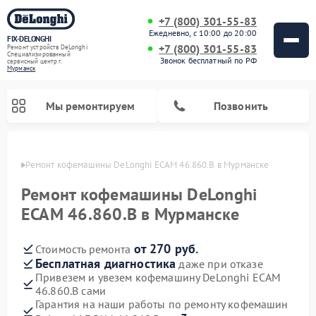
+7 (800) 301-55-83
Ежедневно, с 10:00 до 20:00
FIX-DELONGHI
+7 (800) 301-55-83
Ремонт устройств DeLonghi
Специализированный
Звонок бесплатный по РФ
cервисный центр г.
Мурманск
Мы ремонтируем
Позвонить
анске
Ремонт кофемашины DeLonghi ECAM 46.860.B в Мурманске
Ремонт кофемашины DeLonghi
ECAM 46.860.B в Мурманске
от 270 руб.
Стоимость ремонта
Бесплатная диагностика
даже при отказе
Привезем и увезем кофемашину DeLonghi ECAM
46.860.B сами
Ремонт духовых шкафов DeLonghi
Ремонт варочных панелей DeLonghi
Ремонт кондиционеров DeLonghi
Ремонт посудомоечных машин DeLonghi
Ремонт холодильников DeLonghi
Ремонт гладильных систем DeLonghi
Ремонт микроволновых печей DeLonghi
Ремонт стиральных машин DeLonghi
Гарантия на наши работы по ремонту кофемашин