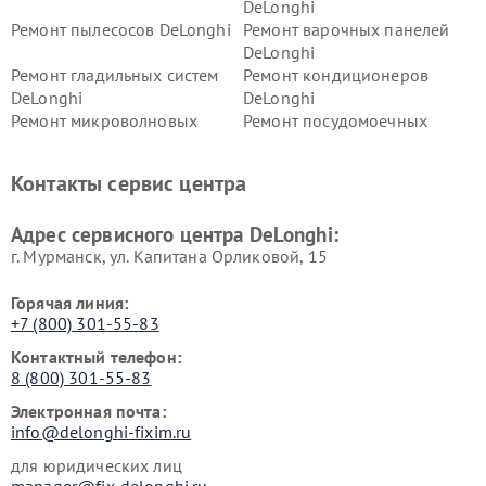
DeLonghi
Ремонт пылесосов DeLonghi
Ремонт варочных панелей
DeLonghi
Ремонт гладильных систем
Ремонт кондиционеров
DeLonghi
DeLonghi
Ремонт микроволновых
Ремонт посудомоечных
печей DeLonghi
машин DeLonghi
Ремонт стиральных машин
Ремонт холодильников
Контакты сервис центра
DeLonghi
DeLonghi
Адрес сервисного центра DeLonghi:
г. Мурманск, ул. Капитана Орликовой, 15
Горячая линия:
+7 (800) 301-55-83
Контактный телефон:
8 (800) 301-55-83
Электронная почта:
info@delonghi-fixim.ru
для юридических лиц