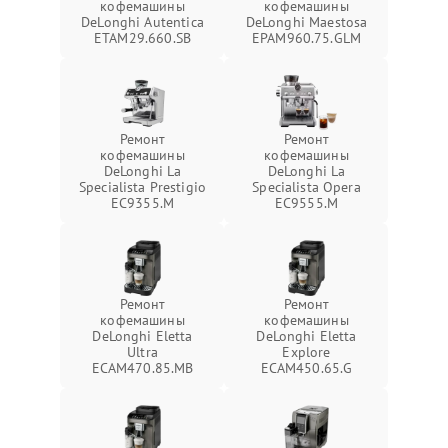
кофемашины
кофемашины
DeLonghi Autentica
DeLonghi Maestosa
ETAM29.660.SB
EPAM960.75.GLM
Ремонт
Ремонт
кофемашины
кофемашины
DeLonghi La
DeLonghi La
Specialista Prestigio
Specialista Opera
EC9355.M
EC9555.M
Ремонт
Ремонт
кофемашины
кофемашины
DeLonghi Eletta
DeLonghi Eletta
Ultra
Explore
ECAM470.85.MB
ECAM450.65.G