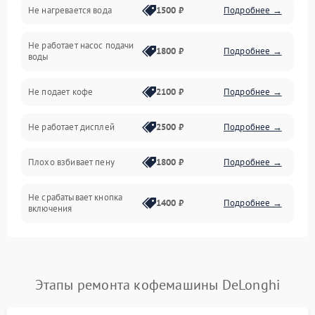
Не нагревается вода
1500 ₽
Подробнее →
Включение и работа
Не работает насос подачи
Проблемы с водой
1800 ₽
Подробнее →
воды
Проблемы с капучинатором и паром
Не подает кофе
2100 ₽
Подробнее →
Управление и электроника
Не работает дисплей
2500 ₽
Подробнее →
Программное обеспечение
Плохо взбивает пену
1800 ₽
Подробнее →
Не срабатывает кнопка
1400 ₽
Подробнее →
включения
Запах гари при работе
1800 ₽
Подробнее →
Постоянные сбои в работе
1500 ₽
Подробнее →
Этапы ремонта кофемашины DeLonghi