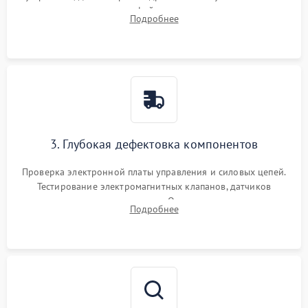
внутренних узлов от кофейных масел, жмыха и накипи.
Подробнее
Промывка дренажных каналов и фильтров с использованием
специализированной химии.
3. Глубокая дефектовка компонентов
Проверка электронной платы управления и силовых цепей.
Тестирование электромагнитных клапанов, датчиков
температуры и расходомера. Оценка степени износа
Подробнее
жерновов кофемолки, уплотнительных колец гидросистемы
и шестерней редуктора.