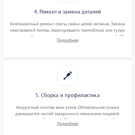
4. Ремонт и замена деталей
Компонентный ремонт платы, пайка цепей питания. Замена
неисправной помпы, перегоревшего термоблока или тупых
жерновов. Установка новых силиконовых уплотнителей (O-
Подробнее
ring) и тефлоновых трубок для надежного устранения
протечек.
5. Сборка и профилактика
Аккуратный монтаж всех узлов. Обязательная смазка
движущихся частей заварочного механизма пищевой
силиконовой смазкой. Проведение программной
Подробнее
декальцинации и очистки системы от кофейных масел.
Надежная фиксация всех соединений.