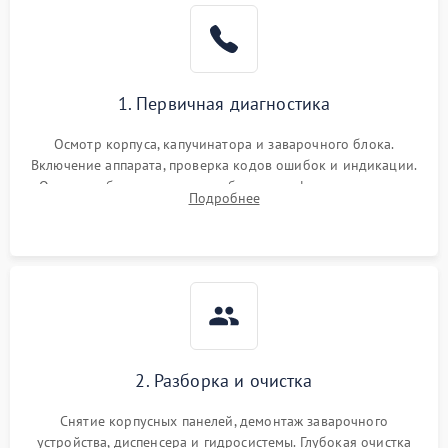
1. Первичная диагностика
Осмотр корпуса, капучинатора и заварочного блока.
Включение аппарата, проверка кодов ошибок и индикации.
Оценка работы помпы, термоблока и кофемолки на слух.
Подробнее
Измерение температуры и давления воды для выявления
локализации поломки.
2. Разборка и очистка
Снятие корпусных панелей, демонтаж заварочного
устройства, диспенсера и гидросистемы. Глубокая очистка