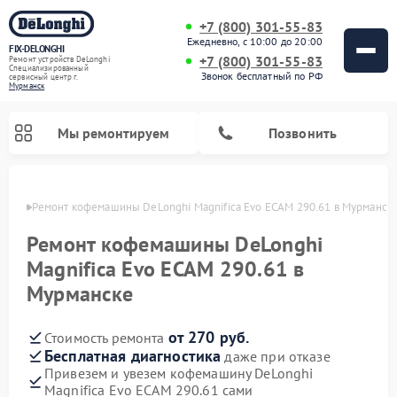
+7 (800) 301-55-83
Ежедневно, с 10:00 до 20:00
FIX-DELONGHI
+7 (800) 301-55-83
Ремонт устройств DeLonghi
Специализированный
Звонок бесплатный по РФ
cервисный центр г.
Мурманск
Мы ремонтируем
Позвонить
анске
Ремонт кофемашины DeLonghi Magnifica Evo ECAM 290.61 в Мурманск
Ремонт кофемашины DeLonghi
Magnifica Evo ECAM 290.61 в
Мурманске
от 270 руб.
Стоимость ремонта
Бесплатная диагностика
даже при отказе
Привезем и увезем кофемашину DeLonghi
Ремонт духовых шкафов DeLonghi
Ремонт варочных панелей DeLonghi
Ремонт кондиционеров DeLonghi
Ремонт посудомоечных машин DeLonghi
Ремонт холодильников DeLonghi
Ремонт гладильных систем DeLonghi
Ремонт микроволновых печей DeLonghi
Ремонт стиральных машин DeLonghi
Magnifica Evo ECAM 290.61 сами