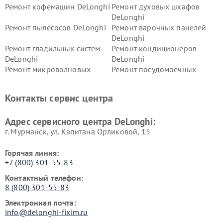
Ремонт кофемашин DeLonghi
Ремонт духовых шкафов
DeLonghi
Ремонт пылесосов DeLonghi
Ремонт варочных панелей
DeLonghi
Ремонт гладильных систем
Ремонт кондиционеров
DeLonghi
DeLonghi
Ремонт микроволновых
Ремонт посудомоечных
печей DeLonghi
машин DeLonghi
Ремонт стиральных машин
Ремонт холодильников
Контакты сервис центра
DeLonghi
DeLonghi
Адрес сервисного центра DeLonghi:
г. Мурманск, ул. Капитана Орликовой, 15
Горячая линия:
+7 (800) 301-55-83
Контактный телефон:
8 (800) 301-55-83
Электронная почта:
info@delonghi-fixim.ru