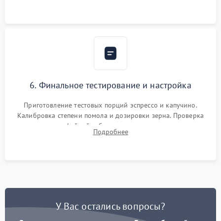
Надежная фиксация всех соединений.
6. Финальное тестирование и настройка
Приготовление тестовых порций эспрессо и капучино.
Калибровка степени помола и дозировки зерна. Проверка
плотности кофейной таблетки, температуры напитка и
Подробнее
качества молочной пены. Контроль отсутствия посторонних
шумов и протечек.
У Вас остались вопросы?