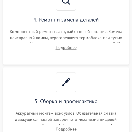
4. Ремонт и замена деталей
Компонентный ремонт платы, пайка цепей питания. Замена
неисправной помпы, перегоревшего термоблока или тупых
жерновов. Установка новых силиконовых уплотнителей (O-
Подробнее
ring) и тефлоновых трубок для надежного устранения
протечек.
5. Сборка и профилактика
Аккуратный монтаж всех узлов. Обязательная смазка
движущихся частей заварочного механизма пищевой
силиконовой смазкой. Проведение программной
Подробнее
декальцинации и очистки системы от кофейных масел.