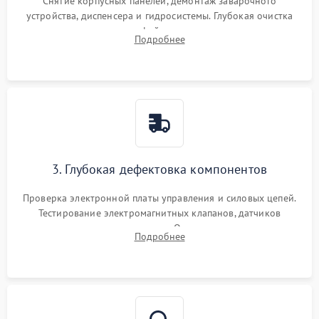
Снятие корпусных панелей, демонтаж заварочного
устройства, диспенсера и гидросистемы. Глубокая очистка
внутренних узлов от кофейных масел, жмыха и накипи.
Подробнее
Промывка дренажных каналов и фильтров с использованием
специализированной химии.
3. Глубокая дефектовка компонентов
Проверка электронной платы управления и силовых цепей.
Тестирование электромагнитных клапанов, датчиков
температуры и расходомера. Оценка степени износа
Подробнее
жерновов кофемолки, уплотнительных колец гидросистемы
и шестерней редуктора.