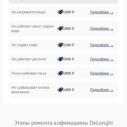
Не нагревается вода
1500 ₽
Подробнее →
Включение и работа
Не работает насос подачи
Проблемы с водой
1800 ₽
Подробнее →
воды
Проблемы с капучинатором и паром
Не подает кофе
2100 ₽
Подробнее →
Управление и электроника
Не работает дисплей
2500 ₽
Подробнее →
Программное обеспечение
Плохо взбивает пену
1800 ₽
Подробнее →
Не срабатывает кнопка
1400 ₽
Подробнее →
включения
Запах гари при работе
1800 ₽
Подробнее →
Постоянные сбои в работе
1500 ₽
Подробнее →
Этапы ремонта кофемашины DeLonghi