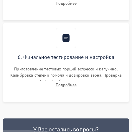
Подробнее
декальцинации и очистки системы от кофейных масел.
Надежная фиксация всех соединений.
6. Финальное тестирование и настройка
Приготовление тестовых порций эспрессо и капучино.
Калибровка степени помола и дозировки зерна. Проверка
плотности кофейной таблетки, температуры напитка и
Подробнее
качества молочной пены. Контроль отсутствия посторонних
шумов и протечек.
У Вас остались вопросы?