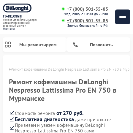
+7 (800) 301-55-83
Ежедневно, с 10:00 до 20:00
FIX-DELONGHI
+7 (800) 301-55-83
Ремонт устройств DeLonghi
Специализированный
Звонок бесплатный по РФ
cервисный центр г.
Мурманск
Мы ремонтируем
Позвонить
анске
Ремонт кофемашины DeLonghi Nespresso Lattissima Pro EN 750 в Мурм
Ремонт кофемашины DeLonghi
Nespresso Lattissima Pro EN 750 в
Мурманске
от 270 руб.
Стоимость ремонта
Бесплатная диагностика
даже при отказе
Привезем и увезем кофемашину DeLonghi
Ремонт духовых шкафов DeLonghi
Ремонт варочных панелей DeLonghi
Ремонт кондиционеров DeLonghi
Ремонт посудомоечных машин DeLonghi
Ремонт холодильников DeLonghi
Ремонт гладильных систем DeLonghi
Ремонт микроволновых печей DeLonghi
Ремонт стиральных машин DeLonghi
Nespresso Lattissima Pro EN 750 сами