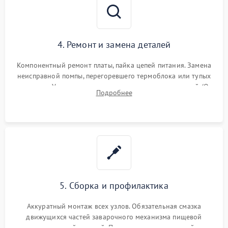
4. Ремонт и замена деталей
Компонентный ремонт платы, пайка цепей питания. Замена
неисправной помпы, перегоревшего термоблока или тупых
жерновов. Установка новых силиконовых уплотнителей (O-
Подробнее
ring) и тефлоновых трубок для надежного устранения
протечек.
5. Сборка и профилактика
Аккуратный монтаж всех узлов. Обязательная смазка
движущихся частей заварочного механизма пищевой
силиконовой смазкой. Проведение программной