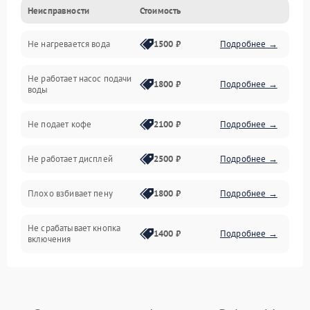
Неисправности
Стоимость
Прочие неисправности
Не нагревается вода
1500 ₽
Подробнее →
Включение и работа
Не работает насос подачи
Проблемы с водой
1800 ₽
Подробнее →
воды
Проблемы с капучинатором и паром
Не подает кофе
2100 ₽
Подробнее →
Управление и электроника
Не работает дисплей
2500 ₽
Подробнее →
Программное обеспечение
Плохо взбивает пену
1800 ₽
Подробнее →
Не срабатывает кнопка
1400 ₽
Подробнее →
включения
Запах гари при работе
1800 ₽
Подробнее →
Постоянные сбои в работе
1500 ₽
Подробнее →