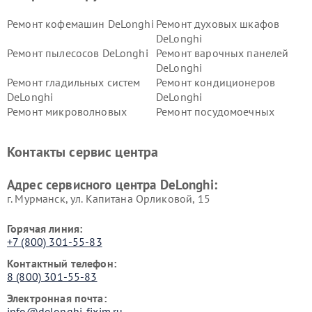
Ремонт кофемашин DeLonghi
Ремонт духовых шкафов
DeLonghi
Ремонт пылесосов DeLonghi
Ремонт варочных панелей
DeLonghi
Ремонт гладильных систем
Ремонт кондиционеров
DeLonghi
DeLonghi
Ремонт микроволновых
Ремонт посудомоечных
печей DeLonghi
машин DeLonghi
Ремонт стиральных машин
Ремонт холодильников
Контакты сервис центра
DeLonghi
DeLonghi
Адрес сервисного центра DeLonghi:
г. Мурманск, ул. Капитана Орликовой, 15
Горячая линия:
+7 (800) 301-55-83
Контактный телефон:
8 (800) 301-55-83
Электронная почта:
info@delonghi-fixim.ru