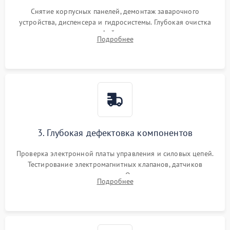
Снятие корпусных панелей, демонтаж заварочного
устройства, диспенсера и гидросистемы. Глубокая очистка
внутренних узлов от кофейных масел, жмыха и накипи.
Подробнее
Промывка дренажных каналов и фильтров с использованием
специализированной химии.
3. Глубокая дефектовка компонентов
Проверка электронной платы управления и силовых цепей.
Тестирование электромагнитных клапанов, датчиков
температуры и расходомера. Оценка степени износа
Подробнее
жерновов кофемолки, уплотнительных колец гидросистемы
и шестерней редуктора.