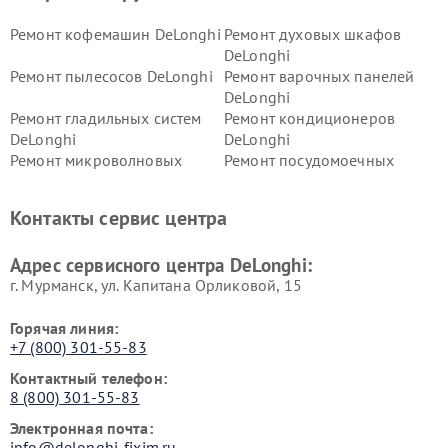
Ремонт кофемашин DeLonghi
Ремонт духовых шкафов
DeLonghi
Ремонт пылесосов DeLonghi
Ремонт варочных панелей
DeLonghi
Ремонт гладильных систем
Ремонт кондиционеров
DeLonghi
DeLonghi
Ремонт микроволновых
Ремонт посудомоечных
печей DeLonghi
машин DeLonghi
Ремонт стиральных машин
Ремонт холодильников
Контакты сервис центра
DeLonghi
DeLonghi
Адрес сервисного центра DeLonghi:
г. Мурманск, ул. Капитана Орликовой, 15
Горячая линия:
+7 (800) 301-55-83
Контактный телефон:
8 (800) 301-55-83
Электронная почта:
info@delonghi-fixim.ru