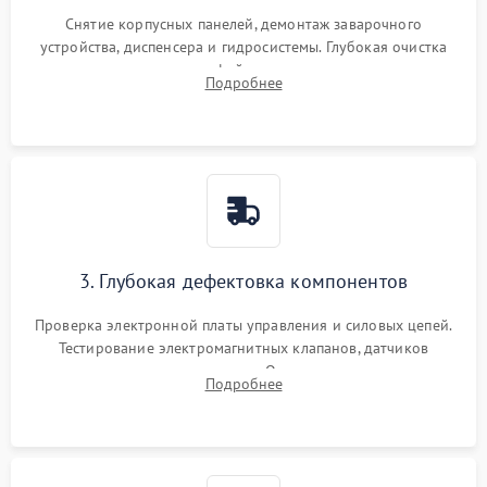
Снятие корпусных панелей, демонтаж заварочного
устройства, диспенсера и гидросистемы. Глубокая очистка
внутренних узлов от кофейных масел, жмыха и накипи.
Подробнее
Промывка дренажных каналов и фильтров с использованием
специализированной химии.
3. Глубокая дефектовка компонентов
Проверка электронной платы управления и силовых цепей.
Тестирование электромагнитных клапанов, датчиков
температуры и расходомера. Оценка степени износа
Подробнее
жерновов кофемолки, уплотнительных колец гидросистемы
и шестерней редуктора.