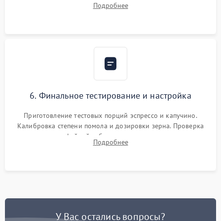
Подробнее
декальцинации и очистки системы от кофейных масел.
Надежная фиксация всех соединений.
6. Финальное тестирование и настройка
Приготовление тестовых порций эспрессо и капучино.
Калибровка степени помола и дозировки зерна. Проверка
плотности кофейной таблетки, температуры напитка и
Подробнее
качества молочной пены. Контроль отсутствия посторонних
шумов и протечек.
У Вас остались вопросы?