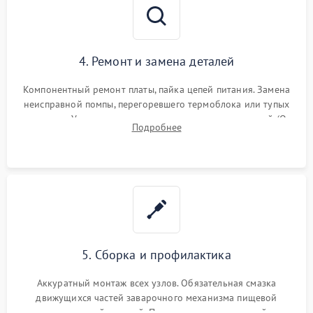
4. Ремонт и замена деталей
Компонентный ремонт платы, пайка цепей питания. Замена
неисправной помпы, перегоревшего термоблока или тупых
жерновов. Установка новых силиконовых уплотнителей (O-
Подробнее
ring) и тефлоновых трубок для надежного устранения
протечек.
5. Сборка и профилактика
Аккуратный монтаж всех узлов. Обязательная смазка
движущихся частей заварочного механизма пищевой
силиконовой смазкой. Проведение программной