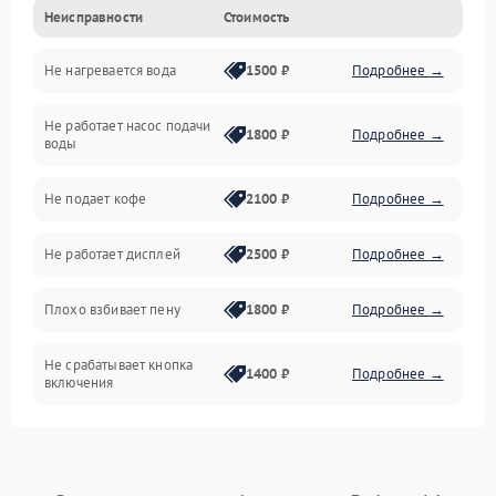
Неисправности
Стоимость
Прочие неисправности
Не нагревается вода
1500 ₽
Подробнее →
Включение и работа
Не работает насос подачи
Проблемы с водой
1800 ₽
Подробнее →
воды
Проблемы с капучинатором и паром
Не подает кофе
2100 ₽
Подробнее →
Управление и электроника
Не работает дисплей
2500 ₽
Подробнее →
Программное обеспечение
Плохо взбивает пену
1800 ₽
Подробнее →
Не срабатывает кнопка
1400 ₽
Подробнее →
включения
Запах гари при работе
1800 ₽
Подробнее →
Постоянные сбои в работе
1500 ₽
Подробнее →