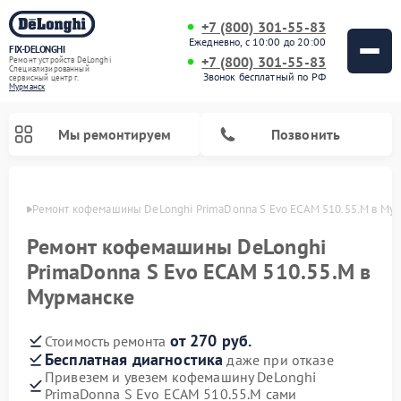
+7 (800) 301-55-83
Ежедневно, с 10:00 до 20:00
FIX-DELONGHI
+7 (800) 301-55-83
Ремонт устройств DeLonghi
Специализированный
Звонок бесплатный по РФ
cервисный центр г.
Мурманск
Мы ремонтируем
Позвонить
анске
Ремонт кофемашины DeLonghi PrimaDonna S Evo ECAM 510.55.M в Му
Ремонт кофемашины DeLonghi
PrimaDonna S Evo ECAM 510.55.M в
Мурманске
от 270 руб.
Стоимость ремонта
Бесплатная диагностика
даже при отказе
Привезем и увезем кофемашину DeLonghi
Ремонт духовых шкафов DeLonghi
Ремонт варочных панелей DeLonghi
Ремонт кондиционеров DeLonghi
Ремонт посудомоечных машин DeLonghi
Ремонт холодильников DeLonghi
Ремонт гладильных систем DeLonghi
Ремонт микроволновых печей DeLonghi
Ремонт стиральных машин DeLonghi
PrimaDonna S Evo ECAM 510.55.M сами