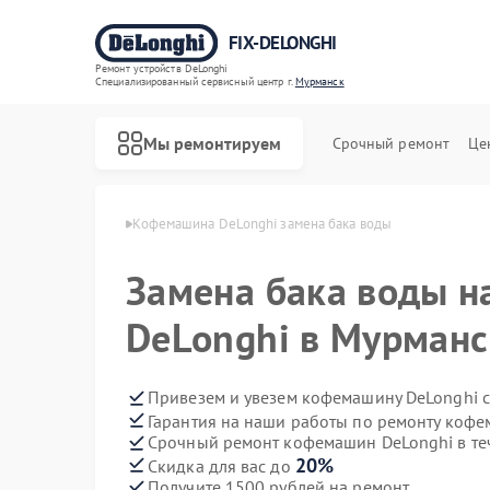
FIX-DELONGHI
Ремонт устройств DeLonghi
Специализированный cервисный центр г.
Мурманск
Мы ремонтируем
Срочный ремонт
Це
Longhi в Мурманске
Кофемашина DeLonghi замена бака воды
Замена бака воды 
DeLonghi в Мурманс
Привезем и увезем кофемашину DeLonghi 
Гарантия на наши работы по ремонту коф
Срочный ремонт кофемашин DeLonghi в те
20%
Скидка для вас до
Получите 1500 рублей на ремонт
Ремонт духовых шкафов DeLonghi
Ремонт варочных панелей DeLonghi
Ремонт гладильных систем DeLonghi
Ремонт кондиционеров DeLonghi
Ремонт микроволновых печей DeLonghi
Ремонт посудомоечных машин DeLonghi
Ремонт стиральных машин DeLonghi
Ремонт холодильников DeLonghi