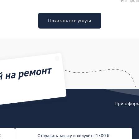
Мы прове
Показать все услуги
й на ремонт
При оформл
Отправить заявку и получить 1500 ₽