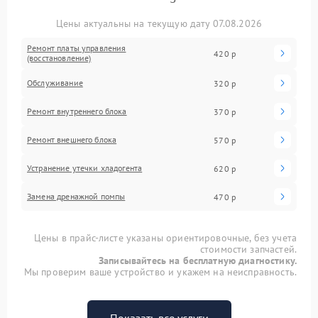
Цены актуальны на текущую дату 07.08.2026
Ремонт платы управления
420 р
(восстановление)
Обслуживание
320 р
Ремонт внутреннего блока
370 р
Ремонт внешнего блока
570 р
Устранение утечки хладогента
620 р
Замена дренажной помпы
470 р
Цены в прайс-листе указаны ориентировочные, без учета
стоимости запчастей.
Записывайтесь на бесплатную диагностику.
Мы проверим ваше устройство и укажем на неисправность.