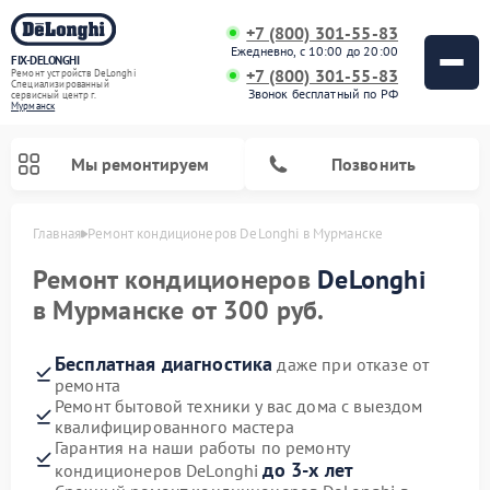
+7 (800) 301-55-83
Ежедневно, с 10:00 до 20:00
FIX-DELONGHI
+7 (800) 301-55-83
Ремонт устройств DeLonghi
Специализированный
Звонок бесплатный по РФ
cервисный центр г.
Мурманск
Мы ремонтируем
Позвонить
Главная
Ремонт кондиционеров DeLonghi в Мурманске
Ремонт кондиционеров
DeLonghi
в Мурманске от 300 руб.
Бесплатная диагностика
даже при отказе от
ремонта
Ремонт бытовой техники у вас дома с выездом
квалифицированного мастера
Гарантия на наши работы по ремонту
Ремонт гладильных систем DeLonghi
Ремонт посудомоечных машин DeLonghi
Ремонт холодильников DeLonghi
Ремонт духовых шкафов DeLonghi
Ремонт варочных панелей DeLonghi
Ремонт микроволновых печей DeLonghi
Ремонт стиральных машин DeLonghi
до 3-х лет
кондиционеров DeLonghi