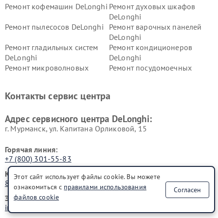
Ремонт кофемашин DeLonghi
Ремонт духовых шкафов
DeLonghi
Ремонт пылесосов DeLonghi
Ремонт варочных панелей
DeLonghi
Ремонт гладильных систем
Ремонт кондиционеров
DeLonghi
DeLonghi
Ремонт микроволновых
Ремонт посудомоечных
печей DeLonghi
машин DeLonghi
Ремонт стиральных машин
Ремонт холодильников
Контакты сервис центра
DeLonghi
DeLonghi
Адрес сервисного центра DeLonghi:
г. Мурманск, ул. Капитана Орликовой, 15
Горячая линия:
+7 (800) 301-55-83
Контактный телефон:
Этот сайт использует файлы cookie. Вы можете
8 (800) 301-55-83
ознакомиться с
правилами использования
Согласен
файлов cookie
Электронная почта:
info@delonghi-fixim.ru