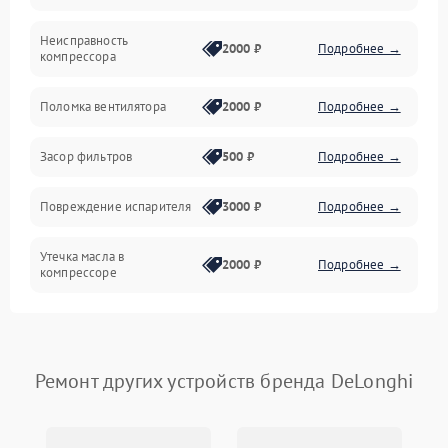
Неисправность
Электропитание
2000 ₽
Подробнее →
компрессора
Датчики
Поломка вентилятора
2000 ₽
Подробнее →
Работа системы
Засор фильтров
500 ₽
Подробнее →
Фильтрация
Повреждение испарителя
3000 ₽
Подробнее →
Хладагент
Утечка масла в
2000 ₽
Подробнее →
компрессоре
Повреждение
1500 ₽
Подробнее →
трубопроводов
Ремонт других устройств бренда DeLonghi
Неисправность
2000 ₽
Подробнее →
четырехходового клапана