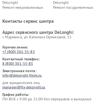
DeLonghi
DeLonghi
Ремонт микроволновых
Ремонт посудомоечных
печей DeLonghi
машин DeLonghi
Ремонт стиральных машин
Ремонт холодильников
Контакты сервис центра
DeLonghi
DeLonghi
Адрес сервисного центра DeLonghi:
г. Мурманск, ул. Капитана Орликовой, 15
Горячая линия:
+7 (800) 301-55-83
Контактный телефон:
8 (800) 301-55-83
Электронная почта:
info@delonghi-fixim.ru
для юридических лиц
manager@fix-delonghi.ru
График работы:
ПН-ВСК с 9:00 до 21:00 без перерывов и выходных