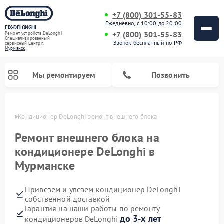
+7 (800) 301-55-83
Ежедневно, с 10:00 до 20:00
FIX-DELONGHI
+7 (800) 301-55-83
Ремонт устройств DeLonghi
Специализированный
Звонок бесплатный по РФ
cервисный центр г.
Мурманск
Мы ремонтируем
Позвонить
анске
Кондиционер DeLonghi ремонт внешнего блока
Ремонт внешнего блока на
кондиционере DeLonghi в
Мурманске
Привезем и увезем кондиционер DeLonghi
собственной доставкой
Гарантия на наши работы по ремонту
Ремонт гладильных систем DeLonghi
Ремонт посудомоечных машин DeLonghi
Ремонт холодильников DeLonghi
Ремонт духовых шкафов DeLonghi
Ремонт варочных панелей DeLonghi
Ремонт микроволновых печей DeLonghi
Ремонт стиральных машин DeLonghi
до 3-х лет
кондиционеров DeLonghi