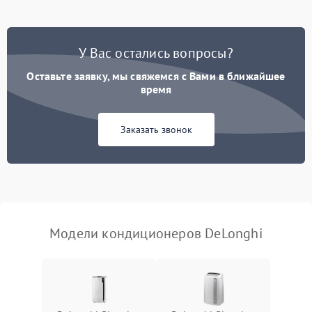
1500 ₽
Подробнее →
трубопроводов
Неисправность
2000 ₽
Подробнее →
У Вас остались вопросы?
четырехходового клапана
Оставьте заявку, мы свяжемся с Вами в ближайшее
Поломка подшипников
время
1500 ₽
Подробнее →
вентилятора
Заказать звонок
Повреждение корпуса
1000 ₽
Подробнее →
Модели кондиционеров DeLonghi