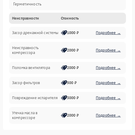
Герметичность
Неисправности
Стоимость
Механика
Засор дренажной системы
1000 ₽
Подробнее →
Управление
Неисправность
Электропитание
2000 ₽
Подробнее →
компрессора
Датчики
Поломка вентилятора
2000 ₽
Подробнее →
Работа системы
Засор фильтров
500 ₽
Подробнее →
Фильтрация
Повреждение испарителя
3000 ₽
Подробнее →
Хладагент
Утечка масла в
2000 ₽
Подробнее →
компрессоре
Повреждение