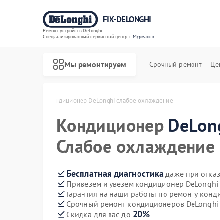
FIX-DELONGHI
Ремонт устройств DeLonghi
Специализированный cервисный центр г.
Мурманск
Мы ремонтируем
Срочный ремонт
Це
ghi в Мурманске
Кондиционер DeLonghi слабое охлаждение
Кондиционер
DeLon
Слабое охлаждение
Бесплатная диагностика
даже при отказ
Привезем и увезем кондиционер DeLonghi
Гарантия на наши работы по ремонту кон
Срочный ремонт кондиционеров DeLonghi 
20%
Скидка для вас до
Ремонт духовых шкафов DeLonghi
Ремонт варочных панелей DeLonghi
Ремонт гладильных систем DeLonghi
Ремонт микроволновых печей DeLonghi
Ремонт посудомоечных машин DeLonghi
Ремонт стиральных машин DeLonghi
Ремонт холодильников DeLonghi