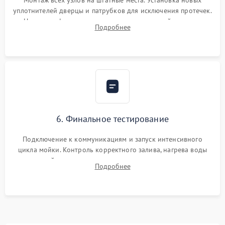
Монтаж всех узлов на штатные места. Установка новых
уплотнителей дверцы и патрубков для исключения протечек.
Надежная фиксация хомутов гидравлической системы,
Подробнее
сборка корпуса и установка датчика поплавка.
6. Финальное тестирование
Подключение к коммуникациям и запуск интенсивного
цикла мойки. Контроль корректного залива, нагрева воды
до нужной температуры, отсутствия посторонних шумов,
Подробнее
штатного слива и абсолютной сухости в поддоне.