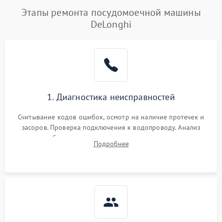
Этапы ремонта посудомоечной машины
DeLonghi
1. Диагностика неисправностей
Считывание кодов ошибок, осмотр на наличие протечек и
засоров. Проверка подключения к водопроводу. Анализ
жалоб на отсутствие слива, нагрева, вращения
Подробнее
разбрызгивателей или срабатывание системы защиты
аквастоп.