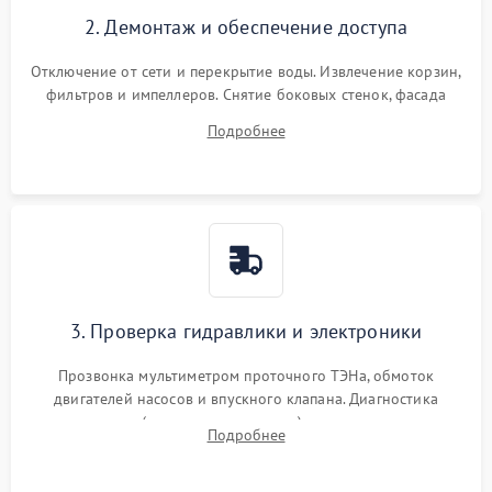
2. Демонтаж и обеспечение доступа
Отключение от сети и перекрытие воды. Извлечение корзин,
фильтров и импеллеров. Снятие боковых стенок, фасада
дверцы или нижнего поддона для прямого доступа к
Подробнее
циркуляционному насосу, ТЭНу и сливной помпе.
3. Проверка гидравлики и электроники
Прозвонка мультиметром проточного ТЭНа, обмоток
двигателей насосов и впускного клапана. Диагностика
прессостата (датчика уровня воды), датчика мутности,
Подробнее
концевика дверцы и электронного модуля управления.