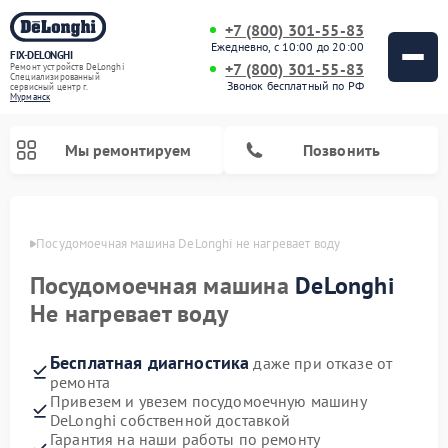
+7 (800) 301-55-83
Ежедневно, с 10:00 до 20:00
FIX-DELONGHI
+7 (800) 301-55-83
Ремонт устройств DeLonghi
Специализированный
Звонок бесплатный по РФ
cервисный центр г.
Мурманск
Мы ремонтируем
Позвонить
анске
Посудомоечная машина DeLonghi не нагревает воду
Посудомоечная машина
DeLonghi
Не нагревает воду
Бесплатная диагностика
даже при отказе от
ремонта
Привезем и увезем посудомоечную машину
DeLonghi собственной доставкой
Ремонт гладильных систем DeLonghi
Ремонт микроволновых печей DeLonghi
Ремонт холодильников DeLonghi
Ремонт духовых шкафов DeLonghi
Ремонт варочных панелей DeLonghi
Ремонт кондиционеров DeLonghi
Ремонт стиральных машин DeLonghi
Гарантия на наши работы по ремонту