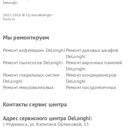
DeLonghi
2021-2026 © СЦ mur.delonghi-
fixim.ru
Мы ремонтируем
Ремонт кофемашин DeLonghi
Ремонт духовых шкафов
DeLonghi
Ремонт пылесосов DeLonghi
Ремонт варочных панелей
DeLonghi
Ремонт гладильных систем
Ремонт кондиционеров
DeLonghi
DeLonghi
Ремонт микроволновых
Ремонт посудомоечных
печей DeLonghi
машин DeLonghi
Ремонт стиральных машин
Ремонт холодильников
Контакты сервис центра
DeLonghi
DeLonghi
Адрес сервисного центра DeLonghi:
г. Мурманск, ул. Капитана Орликовой, 15