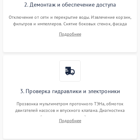
2. Демонтаж и обеспечение доступа
Отключение от сети и перекрытие воды. Извлечение корзин,
фильтров и импеллеров. Снятие боковых стенок, фасада
дверцы или нижнего поддона для прямого доступа к
Подробнее
циркуляционному насосу, ТЭНу и сливной помпе.
3. Проверка гидравлики и электроники
Прозвонка мультиметром проточного ТЭНа, обмоток
двигателей насосов и впускного клапана. Диагностика
прессостата (датчика уровня воды), датчика мутности,
Подробнее
концевика дверцы и электронного модуля управления.