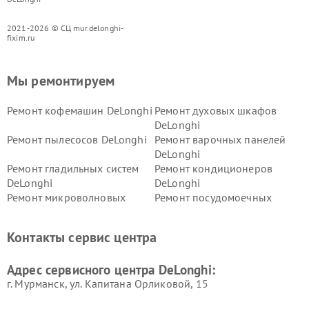
2021-2026 © СЦ mur.delonghi-
fixim.ru
Мы ремонтируем
Ремонт кофемашин DeLonghi
Ремонт духовых шкафов
DeLonghi
Ремонт пылесосов DeLonghi
Ремонт варочных панелей
DeLonghi
Ремонт гладильных систем
Ремонт кондиционеров
DeLonghi
DeLonghi
Ремонт микроволновых
Ремонт посудомоечных
печей DeLonghi
машин DeLonghi
Ремонт стиральных машин
Ремонт холодильников
Контакты сервис центра
DeLonghi
DeLonghi
Адрес сервисного центра DeLonghi:
г. Мурманск, ул. Капитана Орликовой, 15