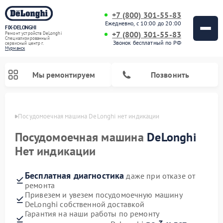
+7 (800) 301-55-83
Ежедневно, с 10:00 до 20:00
FIX-DELONGHI
+7 (800) 301-55-83
Ремонт устройств DeLonghi
Специализированный
Звонок бесплатный по РФ
cервисный центр г.
Мурманск
Мы ремонтируем
Позвонить
анске
Посудомоечная машина DeLonghi нет индикации
Посудомоечная машина
DeLonghi
Нет индикации
Бесплатная диагностика
даже при отказе от
ремонта
Привезем и увезем посудомоечную машину
DeLonghi собственной доставкой
Ремонт гладильных систем DeLonghi
Ремонт микроволновых печей DeLonghi
Ремонт холодильников DeLonghi
Ремонт духовых шкафов DeLonghi
Ремонт варочных панелей DeLonghi
Ремонт кондиционеров DeLonghi
Ремонт стиральных машин DeLonghi
Гарантия на наши работы по ремонту