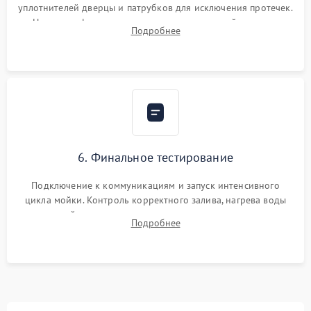
уплотнителей дверцы и патрубков для исключения протечек.
Надежная фиксация хомутов гидравлической системы,
Подробнее
сборка корпуса и установка датчика поплавка.
6. Финальное тестирование
Подключение к коммуникациям и запуск интенсивного
цикла мойки. Контроль корректного залива, нагрева воды
до нужной температуры, отсутствия посторонних шумов,
Подробнее
штатного слива и абсолютной сухости в поддоне.