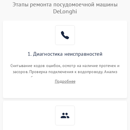
Этапы ремонта посудомоечной машины
DeLonghi
1. Диагностика неисправностей
Считывание кодов ошибок, осмотр на наличие протечек и
засоров. Проверка подключения к водопроводу. Анализ
жалоб на отсутствие слива, нагрева, вращения
Подробнее
разбрызгивателей или срабатывание системы защиты
аквастоп.