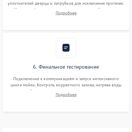
уплотнителей дверцы и патрубков для исключения протечек.
Надежная фиксация хомутов гидравлической системы,
Подробнее
сборка корпуса и установка датчика поплавка.
6. Финальное тестирование
Подключение к коммуникациям и запуск интенсивного
цикла мойки. Контроль корректного залива, нагрева воды
до нужной температуры, отсутствия посторонних шумов,
Подробнее
штатного слива и абсолютной сухости в поддоне.