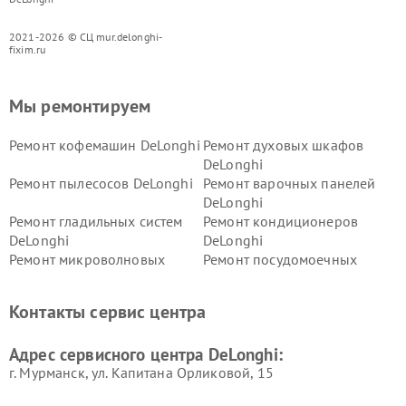
2021-2026 © СЦ mur.delonghi-
fixim.ru
Мы ремонтируем
Ремонт кофемашин DeLonghi
Ремонт духовых шкафов
DeLonghi
Ремонт пылесосов DeLonghi
Ремонт варочных панелей
DeLonghi
Ремонт гладильных систем
Ремонт кондиционеров
DeLonghi
DeLonghi
Ремонт микроволновых
Ремонт посудомоечных
печей DeLonghi
машин DeLonghi
Ремонт стиральных машин
Ремонт холодильников
Контакты сервис центра
DeLonghi
DeLonghi
Адрес сервисного центра DeLonghi:
г. Мурманск, ул. Капитана Орликовой, 15