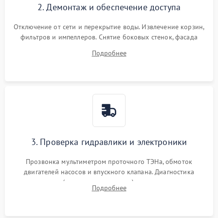
2. Демонтаж и обеспечение доступа
Отключение от сети и перекрытие воды. Извлечение корзин,
фильтров и импеллеров. Снятие боковых стенок, фасада
дверцы или нижнего поддона для прямого доступа к
Подробнее
циркуляционному насосу, ТЭНу и сливной помпе.
3. Проверка гидравлики и электроники
Прозвонка мультиметром проточного ТЭНа, обмоток
двигателей насосов и впускного клапана. Диагностика
прессостата (датчика уровня воды), датчика мутности,
Подробнее
концевика дверцы и электронного модуля управления.