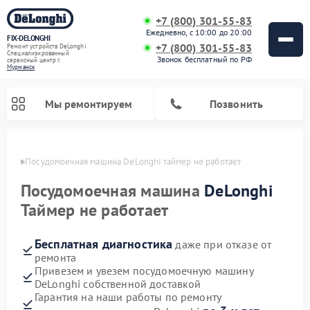
+7 (800) 301-55-83
Ежедневно, с 10:00 до 20:00
FIX-DELONGHI
+7 (800) 301-55-83
Ремонт устройств DeLonghi
Специализированный
Звонок бесплатный по РФ
cервисный центр г.
Мурманск
Мы ремонтируем
Позвонить
анске
Посудомоечная машина DeLonghi таймер не работает
Посудомоечная машина
DeLonghi
Таймер не работает
Бесплатная диагностика
даже при отказе от
ремонта
Привезем и увезем посудомоечную машину
DeLonghi собственной доставкой
Ремонт гладильных систем DeLonghi
Ремонт микроволновых печей DeLonghi
Ремонт холодильников DeLonghi
Ремонт духовых шкафов DeLonghi
Ремонт варочных панелей DeLonghi
Ремонт кондиционеров DeLonghi
Ремонт стиральных машин DeLonghi
Гарантия на наши работы по ремонту