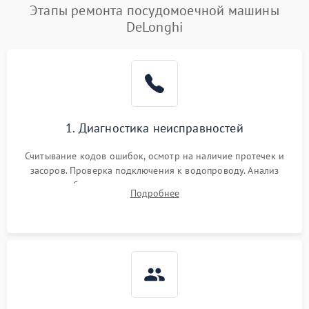
Этапы ремонта посудомоечной машины
DeLonghi
1. Диагностика неисправностей
Считывание кодов ошибок, осмотр на наличие протечек и
засоров. Проверка подключения к водопроводу. Анализ
жалоб на отсутствие слива, нагрева, вращения
Подробнее
разбрызгивателей или срабатывание системы защиты
аквастоп.