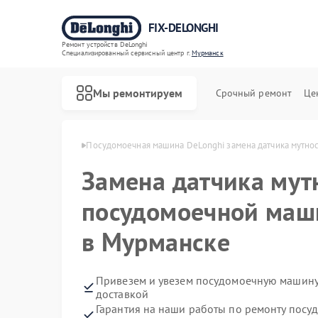
FIX-DELONGHI
Ремонт устройств DeLonghi
Специализированный cервисный центр г.
Мурманск
Мы ремонтируем
Срочный ремонт
Це
Longhi в Мурманске
Посудомоечная машина DeLonghi замена датчика мутно
Замена датчика мут
посудомоечной маш
в Мурманске
Привезем и увезем посудомоечную машину
доставкой
Гарантия на наши работы по ремонту пос
Ремонт духовых шкафов DeLonghi
Ремонт варочных панелей DeLonghi
Ремонт гладильных систем DeLonghi
Ремонт кондиционеров DeLonghi
Ремонт микроволновых печей DeLonghi
Ремонт стиральных машин DeLonghi
Ремонт холодильников DeLonghi