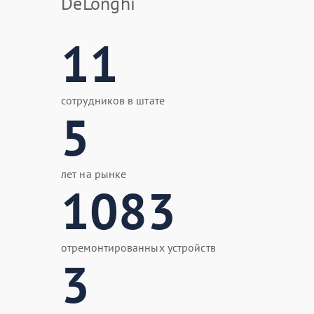
DeLonghi
11
сотрудников в штате
5
лет на рынке
1083
отремонтированных устройств
3