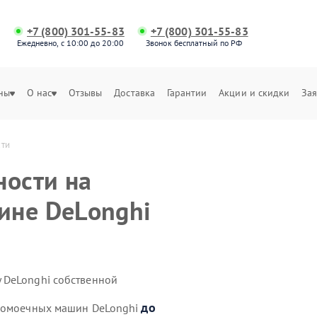
+7 (800) 301-55-83
+7 (800) 301-55-83
Ежедневно, с 10:00 до 20:00
Звонок бесплатный по РФ
ны
О нас
Отзывы
Доставка
Гарантии
Акции и скидки
Зая
сти
ности на
ине DeLonghi
 DeLonghi собственной
до
удомоечных машин DeLonghi