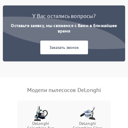
Поломка контейнера для
1500 ₽
Подробнее →
пыли
У Вас остались вопросы?
Оставьте заявку, мы свяжемся с Вами в ближайшее
Плохая уборка шерсти
2400 ₽
Подробнее →
или волос
время
Заказать звонок
Модели пылесосов DeLonghi
DeLonghi
DeLonghi