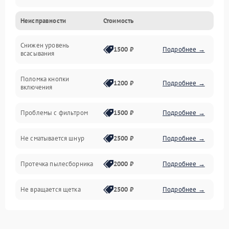
Неисправности
Стоимость
Электропитание
Снижен уровень
Всасывание
1500 ₽
Подробнее →
всасывания
Поломка кнопки
1200 ₽
Подробнее →
включения
Проблемы с фильтром
1500 ₽
Подробнее →
Не сматывается шнур
2500 ₽
Подробнее →
Протечка пылесборника
2000 ₽
Подробнее →
Не вращается щетка
2500 ₽
Подробнее →
Шум при работе
2500 ₽
Подробнее →