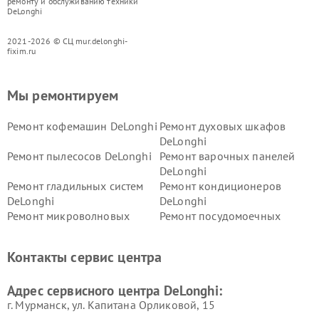
ремонту и обслуживанию техники
DeLonghi
2021-2026 © СЦ mur.delonghi-
fixim.ru
Мы ремонтируем
Ремонт кофемашин DeLonghi
Ремонт духовых шкафов
DeLonghi
Ремонт пылесосов DeLonghi
Ремонт варочных панелей
DeLonghi
Ремонт гладильных систем
Ремонт кондиционеров
DeLonghi
DeLonghi
Ремонт микроволновых
Ремонт посудомоечных
печей DeLonghi
машин DeLonghi
Ремонт стиральных машин
Ремонт холодильников
Контакты сервис центра
DeLonghi
DeLonghi
Адрес сервисного центра DeLonghi:
г. Мурманск, ул. Капитана Орликовой, 15