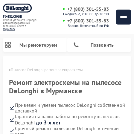
+7 (800) 301-55-83
Ежедневно, с 10:00 до 20:00
FIX-DELONGHI
+7 (800) 301-55-83
Ремонт устройств DeLonghi
Специализированный
Звонок бесплатный по РФ
cервисный центр г.
Мурманск
Мы ремонтируем
Позвонить
анске
Пылесос DeLonghi ремонт электросхемы
Ремонт электросхемы на пылесосе
DeLonghi в Мурманске
Привезем и увезем пылесос DeLonghi собственной
доставкой
Гарантия на наши работы по ремонту пылесосов
до 3-х лет
DeLonghi
Ремонт варочных панелей DeLonghi
Ремонт кондиционеров DeLonghi
Ремонт посудомоечных машин DeLonghi
Ремонт холодильников DeLonghi
Ремонт духовых шкафов DeLonghi
Ремонт гладильных систем DeLonghi
Ремонт микроволновых печей DeLonghi
Ремонт стиральных машин DeLonghi
Срочный ремонт пылесосов DeLonghi в течении