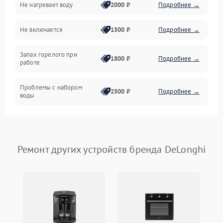
Не нагревает воду
2000 ₽
Подробнее →
Программное обеспечение
Не включается
1500 ₽
Подробнее →
Запах горелого при
1800 ₽
Подробнее →
работе
Проблемы с набором
2500 ₽
Подробнее →
воды
Замена ТЭНа
2200 ₽
Подробнее →
Замена платы управления
2200 ₽
Подробнее →
Ремонт других устройств бренда DeLonghi