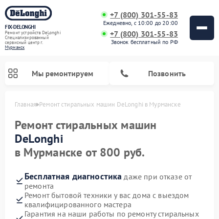
+7 (800) 301-55-83
Ежедневно, с 10:00 до 20:00
FIX-DELONGHI
+7 (800) 301-55-83
Ремонт устройств DeLonghi
Специализированный
Звонок бесплатный по РФ
cервисный центр г.
Мурманск
Мы ремонтируем
Позвонить
Главная
Ремонт стиральных машин DeLonghi в Мурманске
Ремонт стиральных машин
DeLonghi
в Мурманске от 800 руб.
Бесплатная диагностика
даже при отказе от
ремонта
Ремонт бытовой техники у вас дома с выездом
квалифицированного мастера
Ремонт гладильных систем DeLonghi
Ремонт микроволновых печей DeLonghi
Ремонт холодильников DeLonghi
Ремонт духовых шкафов DeLonghi
Ремонт варочных панелей DeLonghi
Ремонт кондиционеров DeLonghi
Ремонт посудомоечных машин DeLonghi
Гарантия на наши работы по ремонту стиральных