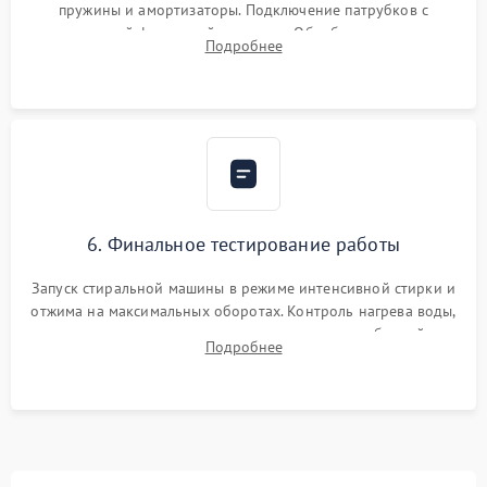
пружины и амортизаторы. Подключение патрубков с
надежной фиксацией хомутами. Обработка стыков
Подробнее
герметиком для предотвращения возможных протечек воды.
6. Финальное тестирование работы
Запуск стиральной машины в режиме интенсивной стирки и
отжима на максимальных оборотах. Контроль нагрева воды,
корректности слива, отсутствия излишних вибраций,
Подробнее
посторонних стуков и протечек под корпусом.