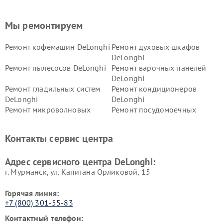
Мы ремонтируем
Ремонт кофемашин DeLonghi
Ремонт духовых шкафов
DeLonghi
Ремонт пылесосов DeLonghi
Ремонт варочных панелей
DeLonghi
Ремонт гладильных систем
Ремонт кондиционеров
DeLonghi
DeLonghi
Ремонт микроволновых
Ремонт посудомоечных
печей DeLonghi
машин DeLonghi
Ремонт стиральных машин
Ремонт холодильников
Контакты сервис центра
DeLonghi
DeLonghi
Адрес сервисного центра DeLonghi:
г. Мурманск, ул. Капитана Орликовой, 15
Горячая линия:
+7 (800) 301-55-83
Контактный телефон: