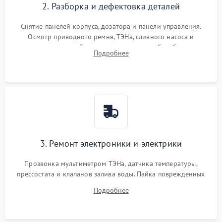
2. Разборка и дефектовка деталей
Снятие панелей корпуса, дозатора и панели управления.
Осмотр приводного ремня, ТЭНа, сливного насоса и
амортизаторов. Проверка подшипников барабана и
Подробнее
крестовины на износ, а манжеты люка на разрывы.
3. Ремонт электроники и электрики
Прозвонка мультиметром ТЭНа, датчика температуры,
прессостата и клапанов залива воды. Пайка поврежденных
дорожек или замена симисторов на плате управления.
Подробнее
Восстановление целостности проводки и контактов.