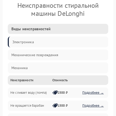
Неисправности стиральной
машины DeLonghi
Виды неисправностей
Электроника
Механические повреждения
Механика
Неисправности
Стоимость
Электропитание
Не сливает воду (помпа)
2500 ₽
Подробнее →
Водоснабжение
Не вращается барабан
1500 ₽
Подробнее →
Слив