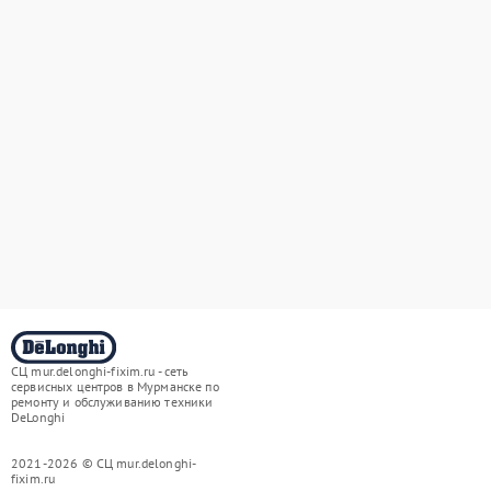
СЦ mur.delonghi-fixim.ru - сеть
сервисных центров в Мурманске по
ремонту и обслуживанию техники
DeLonghi
2021-2026 © СЦ mur.delonghi-
fixim.ru